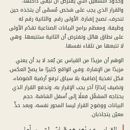
وحدود التشغيل التي يُفترض أن تبقى داخلها،
والقرار الذي يجب على شخص مُسمّى أن يتخذه حين
تنحرف، تصبح إشارة. الأولى رقم. والثانية رقم له
وظيفة. ومعظم برامج البيانات الصناعية تقدّم الأولى
على نطاق هائل وتفترض أن الثانية ستتبعها. وهي
لا تتبعها من تلقاء نفسها.
الوهم أن مزيدًا من القياس عن بُعد لا بد أن يعني
مزيدًا من الإشارة. وفي الواقع كثيرًا ما يصحّ العكس.
فكل تغذية إضافية بلا سياق ترفع أرضية الضوضاء،
وتضيف إنذارًا آخر يجب الإقرار به، وتدفع القرار الذي
يحتاجه المشغّل فعلًا إلى أسفل الشاشة. حجم
البيانات ووضوح القرار ليسا المحور نفسه، وبعد حدٍّ
معيّن يتجاذبان.
القياس عن بُعد هو قياسٌ لشيء. أما