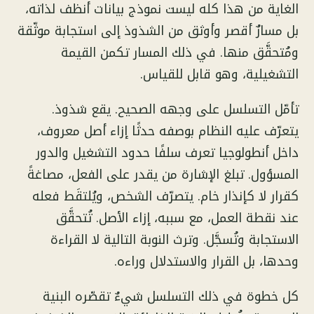
الغاية من هذا كله ليست نموذج بيانات أنظف لذاته،
بل مسارٌ أقصر وأوثق من الشذوذ إلى استجابة موثّقة
ومُتحقَّق منها. في ذلك المسار تكمن القيمة
التشغيلية، وهو قابل للقياس.
تأمّل التسلسل على وجهه الصحيح. يقع شذوذ.
يتعرّف عليه النظام بوصفه حدثًا إزاء أصل معروف،
داخل أنطولوجيا تعرف سلفًا حدود التشغيل والدور
المسؤول. تبلغ الإشارة من يقدر على الفعل، مصاغةً
كقرار لا كإنذار خام. يتصرّف الشخص، ويُلتقَط فعله
عند نقطة العمل، مع سببه، إزاء الأصل. تُتحقَّق
الاستجابة وتُسجَّل. وترث النوبة التالية لا القراءة
وحدها، بل القرار والاستدلال وراءه.
كل خطوة في ذلك التسلسل شيءٌ تقصّره البنية