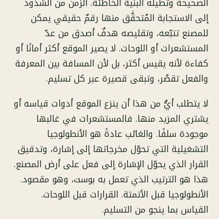
الصحيحة وتُطيله البنية الخاطئة. الزمن من الشذوذ
إلى الاستجابة المُتحقَّق منها رقمٌ حقيقي يمكن
للمصنع تتبّعه، وتقليصه هدفٌ أصدق من عدّ
المستشعرات أو اللوحات. لا يصير الموقع أكثر أمانًا أو
كفاءة لأنه يقيس أكثر، بل لأن المسافة بين المعرفة
والفعل تقصُر، وتبقى قصيرة عبر كل تسليم.
لا يتطلب أيٌّ من هذا أن ينزع الموقع أدوات قياسه أو
يشتري المزيد منها. فالمستشعرات في غالبها
موجودة سلفًا. والغائب عادةً هو الأنطولوجيا
التشغيلية التي تحوّل مخرجاتها إلى إشارة، وتدقيق
القرار الذي يحوّل الإشارة إلى فعل على أرض المصنع.
هذا هو الترتيب الذي تعمل به بوست، وهو مقصود.
الأنطولوجيا قبل الأتمتة. القرارات قبل اللوحات.
القياس بما ينجو من التسليم.