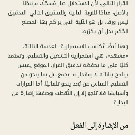
القرار التالي، لأن الاستدلال صار مُسجّلًا، مرتبطًا
بالأصل، متاحًا للنوبة التالية وللتحقيق التالي. التدقيق
ليس ورقًا، بل هو الآلية التي يراكم بها المصنع
الحُكم بدل أن يكرّره.
وهنا أيضًا تُكتسب الاستمرارية. العدسة الثالثة،
«مشهد»، هي استمرارية التشغيل والتسليم، وتعتمد
كليًا على ما يحفظه تدقيق القرار. الموقع يقيس
برنامج بياناته لا بمقدار ما يجمع، بل بما ينجو من
التسليم. القياس عن بُعد ينجو تلقائيًا. أما القرارات
وأسبابها فلا تنجو إلا إن التُقطت بوصفها إشارة من
البداية.
من الإشارة إلى الفعل