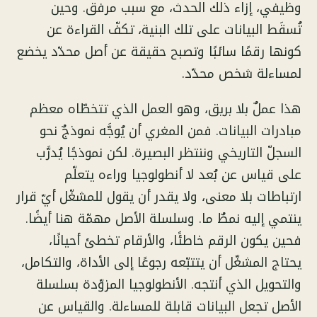
وظيفي، إزاء ذلك الحدث، مع سبب مرفق. وحين
تُسقَط البيانات على تلك البنية، تكفّ القراءة عن
كونها رقمًا سائبًا وتصبح حقيقة عن أصل محدّد يخضع
لمساءلة شخص محدّد.
هذا عملٌ بلا بريق، وهو العمل الذي تتخطّاه معظم
مبادرات البيانات. فمن المغري أن يُوجَّه نموذجٌ نحو
السجلّ التاريخي وننتظر البصيرة. لكن نموذجًا يُدرَّب
على قياس عن بُعد لا أنطولوجيا وراءه يتعلّم
ارتباطات بلا معنى، ولا يقدر أن يقول للمشغّل أيّ قرار
ينتمي إليه نمطٌ ما. وسلسلة الأصل مهمّة هنا أيضًا.
فحين يكون الرقم خاطئًا، والأرقام تخطئ أحيانًا،
يحتاج المشغّل أن يتتبّعه رجوعًا إلى الأداة، والتكامل،
والتحويل الذي أنتجه. الأنطولوجيا المزوّدة بسلسلة
الأصل تجعل البيانات قابلة للمساءلة. والقياس عن