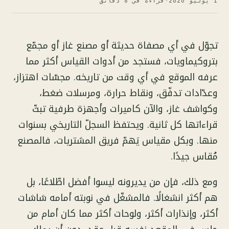
1 يوليو 2026
·
قراءة في 8 دقائق
تجوّل في أي مصفاة حديثة أو مصنع غاز أو مجمّع
بتروكيماويات، فستجد من أدوات القياس أكثر مما
عرفه الموقع في أي وقت من تاريخه. مجسّات اهتزاز،
وعدّادات تدفّق، ونقاط حرارة، ومرسلات ضغط،
وكواشف غاز، والآن كاميرات وأجهزة طرفية تبثّ
قراءاتها كل ثانية. ويحتفظ السجلّ التاريخي بسنوات
منها. وبكل مقياس يَهمّ فريق المشتريات، فالمصنع
مُقاس جيدًا.
ومع ذلك، فإن من يديرونه ليسوا أفضل اطّلاعًا، بل
هم أكثر انشغالًا. فالمشغّل في نوبته أمامه شاشات
أكثر، وإنذارات أكثر، ولوحات أكثر مما كان أمام من