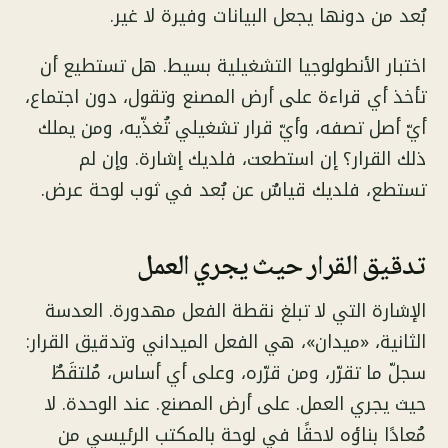
بُعد من دونها يجعل البيانات وفيرة لا غير.
اختبار الأنطولوجيا التشغيلية بسيط. هل تستطيع أن
تأخذ أي قراءة على أرض المصنع وتقول، دون اجتماع،
أيّ أصل تصفه، وأيّ قرار تشغيلي تُغذّيه، ومن يملك
ذلك القرار؟ إن استطعت، فلديك إشارة. وإن لم
تستطع، فلديك قياسٌ عن بُعد في ثوب لوحة عرض.
تدقيق القرار حيث يجري العمل
الإشارة التي لا تبلغ نقطة الفعل مهدورة. العدسة
الثانية، «ميدان»، هي الفعل الميداني وتدقيق القرار:
سجلّ ما تقرّر، ومن قرّره، وعلى أي أساس، مُلتقَطٌ
حيث يجري العمل. على أرض المصنع. عند الوحدة. لا
مُعادًا بناؤه لاحقًا في لوحة بالمكتب الرئيسي من