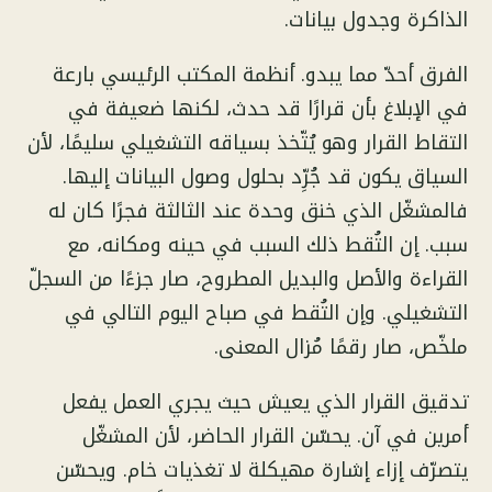
الذاكرة وجدول بيانات.
الفرق أحدّ مما يبدو. أنظمة المكتب الرئيسي بارعة
في الإبلاغ بأن قرارًا قد حدث، لكنها ضعيفة في
التقاط القرار وهو يُتّخذ بسياقه التشغيلي سليمًا، لأن
السياق يكون قد جُرِّد بحلول وصول البيانات إليها.
فالمشغّل الذي خنق وحدة عند الثالثة فجرًا كان له
سبب. إن التُقط ذلك السبب في حينه ومكانه، مع
القراءة والأصل والبديل المطروح، صار جزءًا من السجلّ
التشغيلي. وإن التُقط في صباح اليوم التالي في
ملخّص، صار رقمًا مُزال المعنى.
تدقيق القرار الذي يعيش حيث يجري العمل يفعل
أمرين في آن. يحسّن القرار الحاضر، لأن المشغّل
يتصرّف إزاء إشارة مهيكلة لا تغذيات خام. ويحسّن