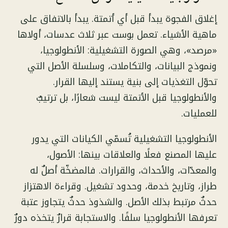
إغلاق الفجوة يبدأ قبل أي أتمتة. يبدأ بالاتفاق على
ماهية الأشياء. تعمل بوست عبر ثلاث عدسات، أولاها
«مرصد»، وهي الصورة التشغيلية: الأنطولوجيا،
ونموذج البيانات، والتكاملات، وسلسلة الأصل التي
تحوّل التغذيات إلى بنية يستند إليها القرار.
والأنطولوجيا قبل الأتمتة ليست شعارًا، بل ترتيبٌ
للعمليات.
الأنطولوجيا التشغيلية تُسمّي الكيانات التي يدور
عليها المصنع فعلًا والعلاقات بينها: الأصول،
والمعدّات، والأحداث، والقرارات. فالمضخّة أصلٌ له
طراز، وتاريخ خدمة، وحدود تشغيل. وقراءة الاهتزاز
حدثٌ مرتبط بذلك الأصل. والشذوذ حدثٌ يتجاوز عتبة
تعرفها الأنطولوجيا سلفًا. والاستجابة قرارٌ يتخذه دورٌ