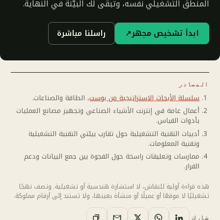
المنطق التشغيلي نفسه، وتبقى لك البيّنة في النهاية.
ابدأ تشخيص مجهر
↗
راسلنا مباشرة
المصادر
سلسلة الأبحاث الاستراتيجية من بوست
، الطاقة والصناعات.
أعمال عامة في إنترنت الأشياء الصناعي وتجهيز مصانع العمليات
بأدوات القياس.
أدبيات التقنية التشغيلية حول تقارب بيئتي التقنية التشغيلية
وتقنية المعلومات.
ممارسات وتعليقات راسخة حول الفجوة بين جمع البيانات ودعم
القرار.
هذه قراءة أولية للنقاش، لا استشارة هندسية أو تشغيلية. وتصف نهجًا
تشغيليًا لا موقعًا أو عميلًا أو منشأة بعينها، ولا تستند إلى أرقام مملوكة.
شارك