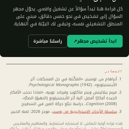
كل قراءة هنا تبدأ سؤالاً عن تشغيل واقعي. يحوّل مجهر
السؤال إلى تشخيص في نحو خمس دقائق، مبنيٍ على
المنطق التشغيلي نفسه، وتبقى لك البيّنة في النهاية.
ابدأ تشخيص مجهر
↗
راسلنا مباشرة
المصادر
أبراهام س. لوشينز، «المَكْنَنة في حل المشكلات: أثر
الأينشتيلونغ»،
(1942).
Psychological Monographs
مريم بيلاليتش وبيتر ماكلويد وفرناند غوبيه، «لماذا تحجب الأفكار
الجيدة أفكارًا أفضل: آلية أثر الأينشتيلونغ (التهيؤ) الضارّ»،
(2008)، دراسة تتبّع حركة العين في الشطرنج.
Cognition
سلسلة الأبحاث الاستراتيجية من بوست
، موجز 2026: لعنة الخبير.
هذه قراءة أولية للنقاش، لا استشارة استثمارية. والمفاهيم والمقاييس