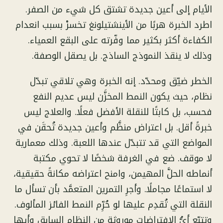
الأيام إلى أعين جديدة تشتق كل شيء من الصفر.
اطرد الخبرة هربًا من الأينشتيلونغ تخسرْ بسبب انعدام
الكفاءة أكثر بكثير مما وفّرته على البقع العمياء.
وذلك لا ينقذ النموذج الساذج. بل يصقل الوصفة.
الخطر ضيّق ومحدّد. إنه الخبرة وهي تلاقي تبدّل
نظام، حيث يكون النمط المخزَّن ليس عديم النفع
فحسب، بل كابتًا للنقلة الأفضل فعلًا. والعلاج ليس
خبرةً أقل. بل اعتراض منظَّم وأعين جديدة تُحقَن في
المواضع التي قد تتبدّل عندها اللعبة. وذلك معمارية
لا موقف. ضع في الغرفة شخصًا لا تحوي مكتبة
أنماطه الحلَّ المهيمن، وامنح اعتراضه مكانةً حقيقية،
لا استماعًا مجاملًا. وأجرِ التمرين المتعمَّد بأن تسأل ما
النقلة التي تُقدِم عليها لو حُرِّم النمط الفائز المألوف.
وتتبّع أيُّ الافتراضات موروثة من النظام السابق وأيها