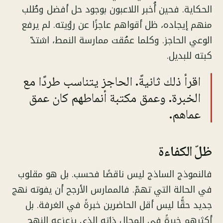
الحكاية. فحين أُخبر اللاعبون بوجود حل أفضل وطُلب
منهم إيجاده، ظل أقواهم عاجزًا عن رؤيته. لم يرفع
الوعي الحاجز. وكلما عمُقت ممارسة النمط، اشتدّ
كبته للبديل.
اقرأ ذلك ثانيةً. الحاجز يتناسب طردًا مع
الخبرة. وعمق مكتبة أنماطهم كان عمق
عماهم.
ظلّ الكفاءة
فالنموذج الساذج ليس ناقصًا فحسب. بل هو مقلوب
في الحالة التي تهمّ. فالممارس الأرجح أن يفوته نهج
جديد حقًّا ليس أقل الحاضرين خبرةً في الغرفة. بل
أكثرهم خبرةً في المجال ذاته الذي يزعزعه النهج