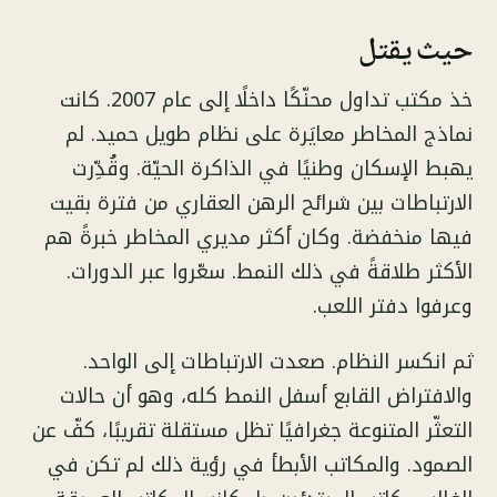
حيث يقتل
خذ مكتب تداول محنّكًا داخلًا إلى عام 2007. كانت
نماذج المخاطر معايَرة على نظام طويل حميد. لم
يهبط الإسكان وطنيًا في الذاكرة الحيّة. وقُدِّرت
الارتباطات بين شرائح الرهن العقاري من فترة بقيت
فيها منخفضة. وكان أكثر مديري المخاطر خبرةً هم
الأكثر طلاقةً في ذلك النمط. سعّروا عبر الدورات.
وعرفوا دفتر اللعب.
ثم انكسر النظام. صعدت الارتباطات إلى الواحد.
والافتراض القابع أسفل النمط كله، وهو أن حالات
التعثّر المتنوعة جغرافيًا تظل مستقلة تقريبًا، كفّ عن
الصمود. والمكاتب الأبطأ في رؤية ذلك لم تكن في