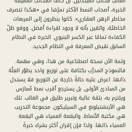
الغالب مكاتب المبتدئين. بل كانت المكاتب العميقة
الخبرة، أصحاب النمط الأكثر تمرّسًا في «هكذا تتصرف
مخاطر الرهن العقاري». كانوا ينظرون إلى المربعات
الخاطئة، واثقين بأنه لا وجود لقراءة أفضل. ووقع ظلّ
الكفاءة تمامًا عبر الكسر البنيوي. الخبرة في النظام
السابق نقيض المعرفة في النظام الجديد.
وثمة الآن نسخة اصطناعية من هذا، وهي مهمة.
فالنموذج المدرَّب بكثافة على توزيع واحد يطوّر العِلّة
ذاتها. اعرض عليه حالةً خارجة عن التوزيع فلا يستدل
من المبادئ الأولى. بل يسترجع أقرب نمط مُمارَس
ويلتزم به، بثقة عالية وتبرير طليق في الغالب. تلك
هي الأينشتيلونغ في السيليكون. مجموعة التدريب
هي مكتبة الأنماط. والبقعة العمياء هي البقعة
العمياء ذاتها. ولذا فإن إقران أكثر بشرك خبرةً