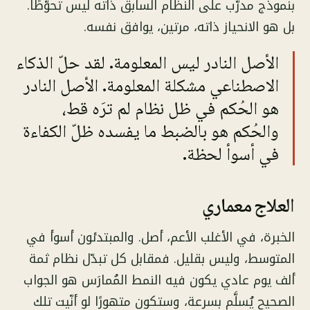
بنموذج مدرَّب على النظام السابق ذاته ليس تحوّطًا.
بل هو الانحياز ذاته، مرتين، يوافق نفسه.
الأصل النادر ليس المعلومة. لقد حلّ الذكاء
الاصطناعي مشكلة المعلومة. الأصل النادر
هو الحُكم في ظل نظام لم ترَه قط،
والحُكم هو بالضبط ما يفسده ظلّ الكفاءة
في أسوأ لحظة.
العلاج معماري
الخبرة، في الأغلب الأعم، أصل. والمبتدئون أسوأ في
المتوسط، وليس بقليل. فمقابل كل تبدّل نظام ثمة
ألف يوم عادي يكون فيه النمط المُمارَس هو الجواب
الصحيح يُسلَّم بسرعة، وستكون متهورًا لو أنّيت تلك