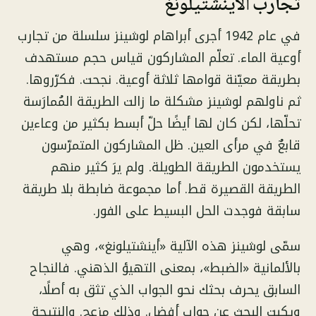
تجارب الأينشتيلونغ
في عام 1942 أجرى أبراهام لوشينز سلسلة من تجارب
أوعية الماء. تعلّم المشاركون قياس حجم مستهدف
بطريقة معيّنة قوامها ثلاثة أوعية. نجحت. فكرّروها.
ثم ناولهم لوشينز مشكلة ما زالت الطريقة المُمارَسة
تحلّها، لكن كان لها أيضًا حلّ أبسط بكثير من وعاءين
قابعٌ في مرأى العين. ظل المشاركون المتمرّسون
يستخدمون الطريقة الطويلة. ولم يرَ كثير منهم
الطريقة القصيرة قط. أما مجموعة ضابطة بلا طريقة
سابقة فوجدت الحل البسيط على الفور.
سمّى لوشينز هذه الآلية «أينشتيلونغ»، وهي
بالألمانية «الضبط»، بمعنى التهيؤ الذهني. فالنجاح
السابق يحرف بحثك نحو الجواب الذي تثق به أصلًا،
ويكبت البحث عن جواب أفضل. وذلك مزعج. والنتيجة