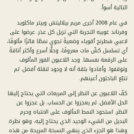
التالية أسوأ.
في عام 2008 أجرى مريم بيلاليتش وبيتر ماكلويد
وفرناند غوبيه التجربة التي تزيل كل عذر. عرضوا على
لاعبي شطرنج أقوياء وضعيةً تحوي نمطًا فائزًا مألوفًا،
أي تسلسل كشّ مات معروفًا، وحلًّا أسرع وأكثر أناقةً
على الرقعة نفسها. وجد اللاعبون الفوز المألوف
وتوقفوا. وأفادوا بثقة أنه لا وجود لنقلة أفضل. ثم
تتبّع الباحثون أعينهم.
كفّ اللاعبون عن النظر إلى المربعات التي يحتاج إليها
الحل الأفضل. لم يعجزوا عن الحساب. بل عجزوا عن
النظر. استحوذ النمط المألوف على الانتباه وحرم
البديل من الشيء الوحيد الذي يحتاج إليه، وهو نظرة.
وهذا هو الجزء الذي ينهي النسخة المريحة من هذه