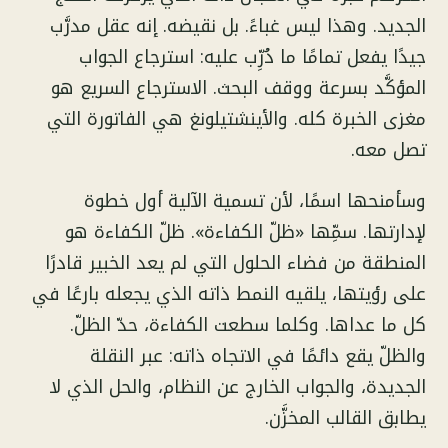
الجديد. وهذا ليس غباءً. بل نقيضه. إنه عقل مدرَّب
جيدًا يفعل تمامًا ما دُرِّب عليه: استرجاع الجواب
المؤكَّد بسرعة ووقف البحث. الاسترجاع السريع هو
مغزى الخبرة كله. والأينشتيلونغ هي الفاتورة التي
تصل معه.
وسأمنحها اسمًا، لأن تسمية الآلية أول خطوة
لإدارتها. سمِّها «ظلّ الكفاءة». ظلّ الكفاءة هو
المنطقة من فضاء الحلول التي لم يعد الخبير قادرًا
على رؤيتها، يلقيه النمط ذاته الذي يجعله بارعًا في
كل ما عداها. وكلما سطعت الكفاءة، حدّ الظلّ.
والظلّ يقع دائمًا في الاتجاه ذاته: عبر النقلة
الجديدة، والجواب الخارج عن النظام، والحل الذي لا
يطابق القالب المخزَّن.